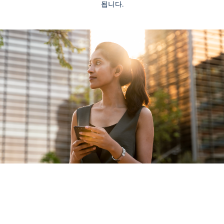
가이드
됩니다.
AI가 실현하는 중견기업의 업무 환경 변화
EBOOK
중견기업을 위한 Workday GO
가이드
HR 및 재무 시스템 확장을 위한 구매자 가이드
더 많은 자료 보기
법률 정보
Cookie Preferences