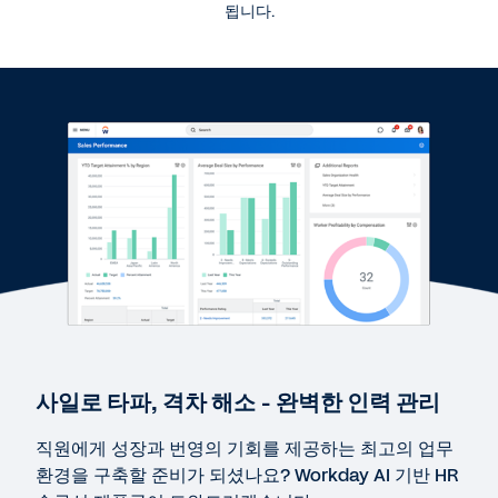
됩니다.
퀵 데모
Workday HCM(Human Capital Management) 제품
군 소프트웨어
2:19
웹 페이지
Target과 Workday
리포트
2025년 직원 수 1,000명 이상 기업용 클라우드 HCM 제
품군 가트너® 매직 쿼드런트™
사일로 타파, 격차 해소 - 완벽한 인력 관리
직원에게 성장과 번영의 기회를 제공하는 최고의 업무
웹 페이지
환경을 구축할 준비가 되셨나요? Workday AI 기반 HR