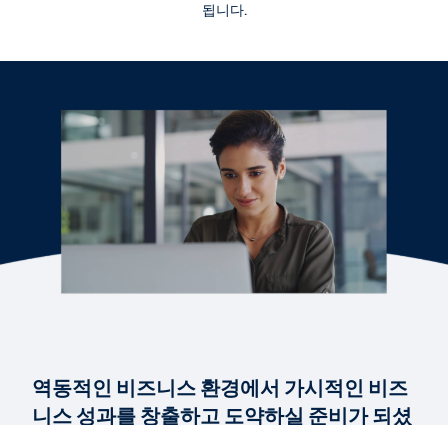
됩니다.
퀵 데모
AI-Powered ERP: The Workday Platform
3:08
리포트
2025년 서비스 중심 엔터프라이즈용 클라우드 ERP 가
트너® 매직 쿼드런트™ (영문)
리포트
2025년 직원 수 1,000명 이상 기업용 클라우드 HCM 제
품군 가트너® 매직 쿼드런트™
역동적인 비즈니스 환경에서 가시적인 비즈
더 많은 자료 보기
니스 성과를 창출하고 도약하실 준비가 되셨
습니까?