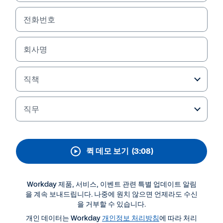
Workday Platform
전화번호
Thriving in today’s landscape takes more than
growth—it takes adaptability. Start with an
AI-ready platform built to help your business
회사명
work smarter, lead with confidence, and
outpace change.
직책
직무
퀵 데모 보기
(3:08)
Workday 제품, 서비스, 이벤트 관련 특별 업데이트 알림
을 계속 보내드립니다. 나중에 원치 않으면 언제라도 수신
을 거부할 수 있습니다.
더 많은 자료 보기
개인 데이터는 Workday
개인정보 처리방침
에 따라 처리