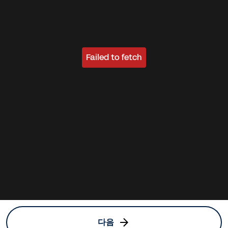
Failed to fetch
다음