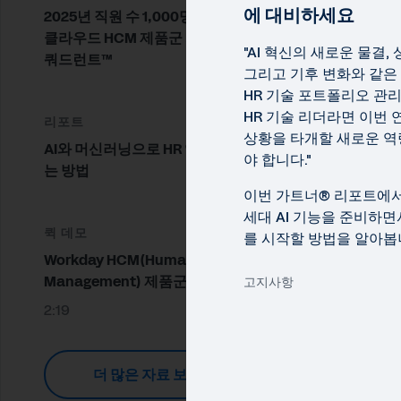
리
에 대비하세요
2025년 직원 수 1,000명 이상 기업용
클라우드 HCM 제품군 가트너® 매직
"AI 혁신의 새로운 물결,
쿼드런트™
그리고 기후 변화와 같은
HR 기술 포트폴리오 관
HR 기술 리더라면 이번 
리포트
상황을 타개할 새로운 역
AI와 머신러닝으로 HR 역량을 강화하
야 합니다."
는 방법
이번 가트너® 리포트에서
세대 AI 기능을 준비하면
퀵 데모
를 시작할 방법을 알아봅
Workday HCM(Human Capital
Management) 제품군 소프트웨어
고지사항
2:19
더 많은 자료 보기