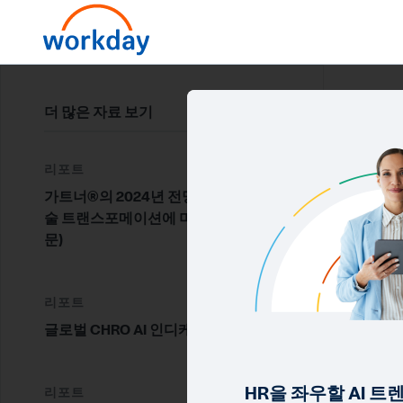
리포
더 많은 자료 보기
가
영
리포트
가트너®의 2024년 전망: AI가 HR 기
"AI
술 트랜스포메이션에 미칠 영향 (영
의 어
문)
니다.
가트너
리포트
가트너
글로벌 CHRO AI 인디케이터 리포트
아 사용
HR을 좌우할 AI 트
리포트