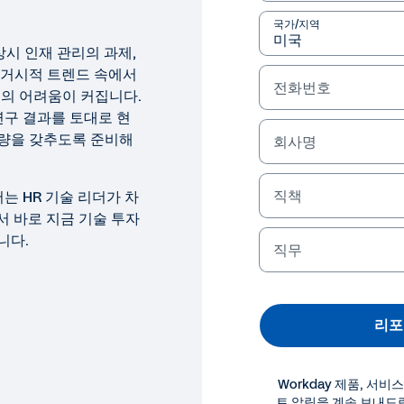
포트 읽기
국가/지역
 상시 인재 관리의 과제,
법률 정보
Cookie Pref
 거시적 트렌드 속에서
전화번호
©
2026
Workday, 
리의 어려움이 커집니다.
연구 결과를 토대로 현
량을 갖추도록 준비해
회사명
직책
는 HR 기술 리더가 차
서 바로 지금 기술 투자
니다.
직무
리포
Workday 제품, 서비
트 알림을 계속 보내드