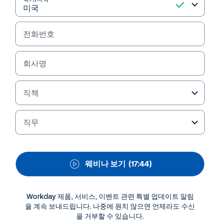
환경에서 조직의 신진대사
능력을 향상시키기 위한
전화번호
CIO의 7가지 과제
지난 2021년 10월 26일 한국 CIO 포럼 주최 웨비나
회사명
에서 진행된 Workday 코리아 지사장 이상훈 님의 웨
비나 녹화영상입니다.
직책
직무
웨비나 보기
(17:44)
Workday 제품, 서비스, 이벤트 관련 특별 업데이트 알림
을 계속 보내드립니다. 나중에 원치 않으면 언제라도 수신
을 거부할 수 있습니다.
더 많은 자료 보기