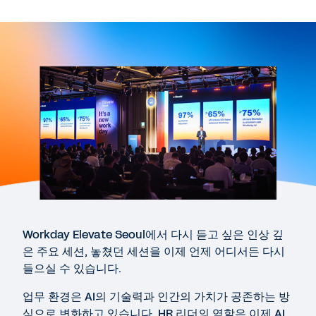
Elevate Seoul 2026 다시보기
OPENING MESSAGE
환영사 및 오프닝 메세지
17:49
KEYNOTE
Workday AI와 함께 하는 하이브리드 워크포스의 미래
Workday Elevate Seoul에서 다시 듣고 싶은 인상 깊
35:04
은 주요 세션, 놓쳤던 세션을 이제 언제 어디서든 다시
들으실 수 있습니다.
PANEL DISCUSSION
업무 환경은 AI의 기술력과 인간의 가치가 공존하는 방
야놀자: AI 시대의 글로벌 HR 비전과 데이터 전략
식으로 변화하고 있습니다. HR 리더의 역할은 이제 AI