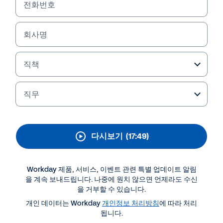
업무의 혁신과 성장을 위해 Workday Elevate을 찾
전화번호
아주신 여러분을 환영합니다. 기업 전반에 확산되는
AI 도입 흐름 속에서 위험한 '섀도우 ERP'를 피하고
회사명
안전한 거버넌스를 구축하는 방법을 소개드립니다.
20년간 단일 아키텍처로 축적된 워크데이의 강력한
데이터 모델과 새로운 지능형 인터페이스 '사나
직책
(Sana)'를 통해 사람과 AI가 동료로서 함께 일하는
혁신적인 미래를 만나보세요. 97%의 고객 유지율과
직무
포춘 500대 기업의 선택을 받은 워크데이 AI가 기업
의 실질적인 비즈니스 결과를 만들어냅니다.
📝 발표자료 다운로드
다시보기
(17:49)
Workday 제품, 서비스, 이벤트 관련 특별 업데이트 알림
을 계속 보내드립니다. 나중에 원치 않으면 언제라도 수신
을 거부할 수 있습니다.
개인 데이터는 Workday
개인정보 처리방침
에 따라 처리
됩니다.