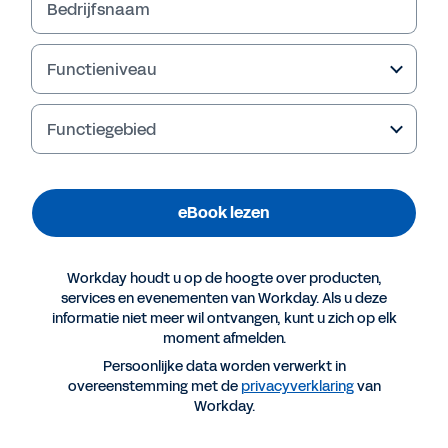
Bedrijfsnaam
Functieniveau
Functiegebied
eBook lezen
Workday houdt u op de hoogte over producten,
Meer informatie
services en evenementen van Workday. Als u deze
informatie niet meer wil ontvangen, kunt u zich op elk
moment afmelden.
EBOOK
Persoonlijke data worden verwerkt in
eBook van Acceleration Economy
overeenstemming met de
privacyverklaring
van
Workday.