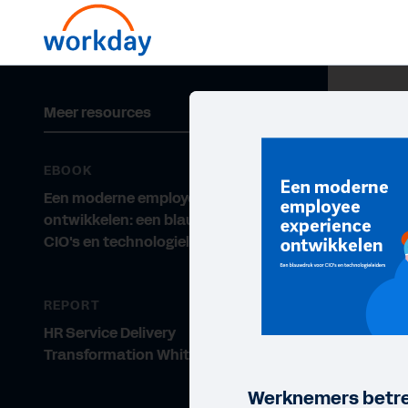
Meer resources
EBOOK
Een moderne employee experience
ontwikkelen: een blauwdruk voor
CIO's en technologieleiders
REPORT
HR Service Delivery
Transformation Whitepaper
Werknemers betr