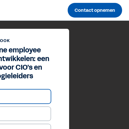
Contact opnemen
BOOK
ne employee
ntwikkelen: een
voor CIO's en
gieleiders