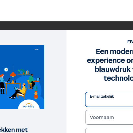
E
Een moder
experience o
blauwdruk 
technolo
E-mail zakelijk
Voornaam
ekken met