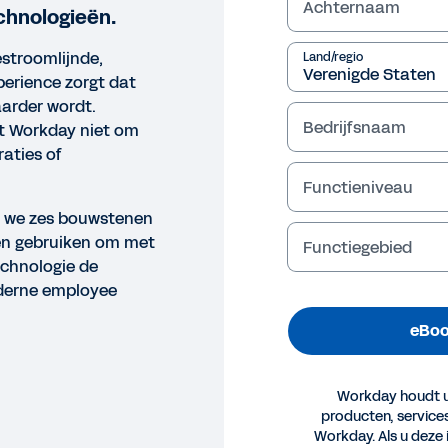
Achternaam
chnologieën.
stroomlijnde,
Land/regio
erience zorgt dat
arder wordt.
Bedrijfsnaam
et Workday niet om
raties of
Functieniveau
n we zes bouwstenen
nen gebruiken om met
Functiegebied
chnologie de
derne employee
eBoo
Workday houdt u
producten, servic
OK
Workday. Als u deze 