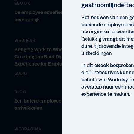
EBOOK
gestroomlijnde te
De employee experience wordt
Het bouwen van een ge
persoonlijk
boeiende employee exp
uw organisatie wendba
Gelukkig vraagt dit m
WEBINAR
dure, tijdrovende integ
Bringing Work to Where It Occurs:
uitbreidingen.
Creating the Best Digital
Experience for Employees
In dit eBook bespreke
die IT-executives kun
50:26
behulp van Workday-te
overstap naar een mo
BLOG
experience te maken.
Een betere employee experience
ontwikkelen
EBO
WEBPAGINA