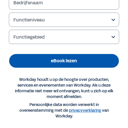
Bedrijfsnaam
Functieniveau
Functiegebied
Inhoud
Inleiding 
3
Kans 1: Innovatie, geen disruptie 
5
eBook lezen
Kans 2: Transformatie, geen onzekerheid  
6
Kans 3: Toekomstbestendige HR-processen met een uniforme HCM-suite 
9
Kans 4: Betrouwbare AI en zichtbare resultaten  
11
Workday houdt u op de hoogte over producten,
Conclusie  
14
services en evenementen van Workday. Als u deze
informatie niet meer wil ontvangen, kunt u zich op elk
moment afmelden.
Persoonlijke data worden verwerkt in
overeenstemming met de
privacyverklaring
van
Workday.
2
Vastzitten of vooruitkijken?
Inleiding
Het risico van de status quo