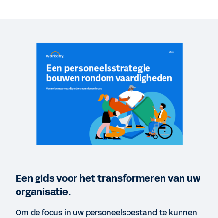
vaardigheden
VIDEO
Workday in Action: Reskilling and Rebuilding
4:05
VIDEO
Skills-Based Talent Optimization
13:23
WEBINAR
Partnering with Workday on your skills
Een gids voor het transformeren van uw
transformation journey
organisatie.
43:32
Om de focus in uw personeelsbestand te kunnen