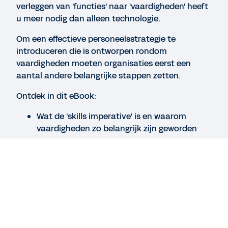
verleggen van 'functies' naar 'vaardigheden' heeft
REPORT
u meer nodig dan alleen technologie.
Constellation Report, Workday Skills & Innovation
Om een effectieve personeelsstrategie te
introduceren die is ontworpen rondom
vaardigheden moeten organisaties eerst een
EBOOK
aantal andere belangrijke stappen zetten.
Test and Succeed: Supporting a High-
Performance Culture at AstraZeneca
Ontdek in dit eBook:
Wat de 'skills imperative' is en waarom
vaardigheden zo belangrijk zijn geworden
Meer resources bekijken
De kenmerken van een wendbare
personeelsstrategie gebaseerd op
vaardigheden
Hoe u de basis legt voor een effectieve
personeelsstrategie gebaseerd op
Juridisch
Cookie Preferences
vaardigheden
©
2026
Workday, Inc.