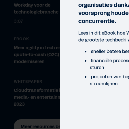
organisaties dank
Workday voor de
technologiebranche
voorsprong houde
concurrentie.
3:07
Lees in dit eBook hoe 
EBOOK
de grootste techbedrij
Meer agility in tech en media:
sneller betere be
quote-to-cash (Q2C)
financiële proce
moderniseren
sturen
projecten van beg
WHITEPAPER
stroomlijnen
Cloudtransformatie in de tech-,
media- en entertainmentsector
2023
EBO
Meer resources bekijken