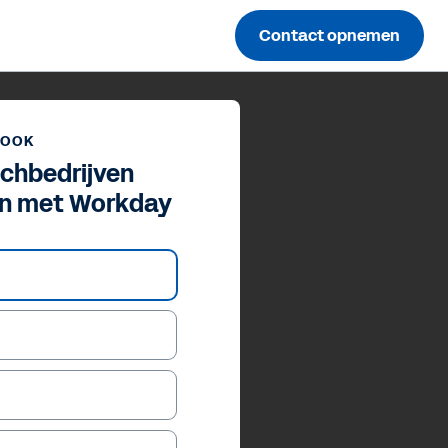
Contact opnemen
BOOK
echbedrijven
en met Workday