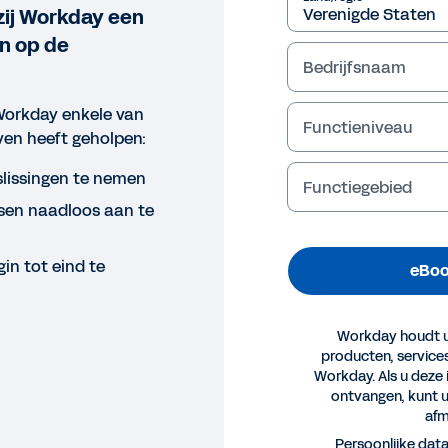
zij Workday een
n op de
Bedrijfsnaam
Workday enkele van
Functieniveau
ven heeft geholpen:
slissingen te nemen
Functiegebied
ssen naadloos aan te
in tot eind te
eBoo
Workday houdt u
producten, servic
Workday. Als u deze 
ontvangen, kunt 
afm
OK
Persoonlijke dat