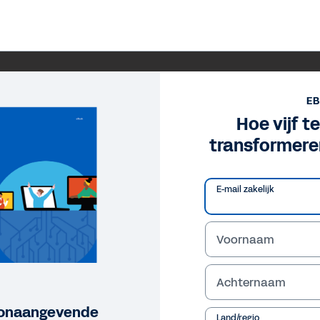
E
Hoe vijf t
transformer
E-mail zakelijk
Voornaam
Achternaam
toonaangevende
Land/regio