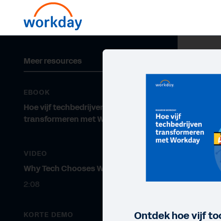
Meer resources
EBOOK
Hoe vijf techbedrijven
transformeren met Workday
VIDEO
Why Tech Chooses Workday
2:08
Ontdek hoe vijf 
KORTE DEMO