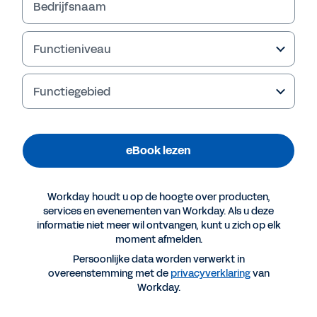
Bedrijfsnaam
Functieniveau
Functiegebied
eBook lezen
Workday houdt u op de hoogte over producten,
Meer resources
services en evenementen van Workday. Als u deze
informatie niet meer wil ontvangen, kunt u zich op elk
moment afmelden.
EBOOK
Persoonlijke data worden verwerkt in
Waarom Workday voor retail
overeenstemming met de
privacyverklaring
van
Workday.