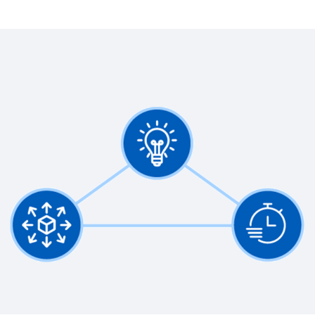
18:12
RAPPORT
2025 Gartner® Magic Quadrant™ for Cloud ERP for
Service-Centric Enterprises
WEBPAGINA
Workday en Aon
WEB PAGE
Advancing Analytics: The Path Forward for
Finance Leaders
Meer resources bekijken