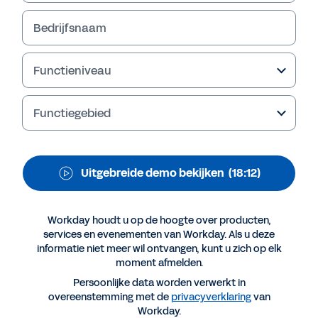
Analytics & Reporting
Bedrijfsnaam
Frisse inzichten. Betere besluiten. Helder
overzicht.
Functieniveau
Functiegebied
Uitgebreide demo bekijken
(18:12)
Workday houdt u op de hoogte over producten,
services en evenementen van Workday. Als u deze
Meer resources
informatie niet meer wil ontvangen, kunt u zich op elk
moment afmelden.
Persoonlijke data worden verwerkt in
UITGEBREIDE DEMO
overeenstemming met de
privacyverklaring
van
Workday Financial Analytics & Reporting
Workday.