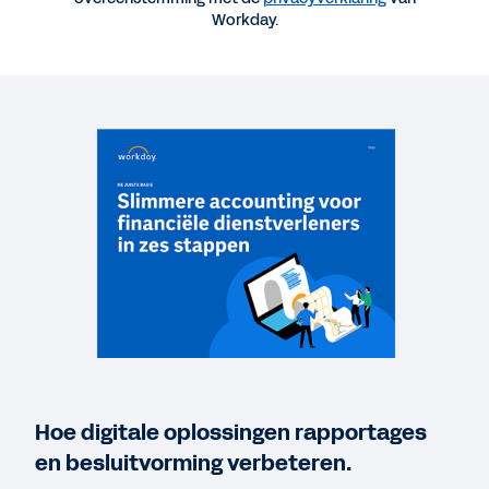
Slimmere accounting in zes stappen voor
Workday.
financiële dienstverleners
BLOG
How Banks and Insurers Can Turn Quantities of
Data into Quality Insights
GIDS
Optimaal gebruikmaken van data in de financiële
sector
PRAKTIJKVOORBEELD
Workday Prism Analytics voor banken
Hoe digitale oplossingen rapportages
en besluitvorming verbeteren.