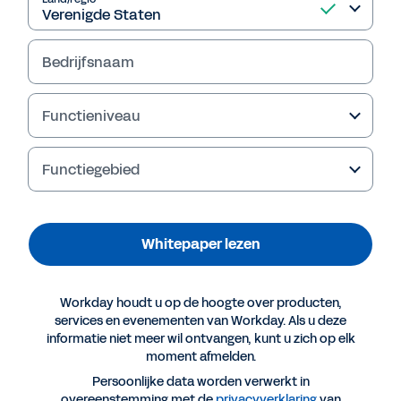
om sneller in te spelen op verandering.
Bedrijfsnaam
Whitepaper lezen
Functieniveau
Functiegebied
Whitepaper lezen
Workday houdt u op de hoogte over producten,
services en evenementen van Workday. Als u deze
Meer resources
informatie niet meer wil ontvangen, kunt u zich op elk
moment afmelden.
Persoonlijke data worden verwerkt in
WHITEPAPER
overeenstemming met de
privacyverklaring
van