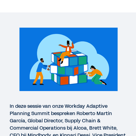
VIDEO
Customer Spotlight: uw business transformeren
26:26
UITGEBREIDE DEMO
Adaptive Insights Business Planning Cloud
11:21
WHITEPAPER
Whitepaper over digitale acceleratie
In deze sessie van onze Workday Adaptive
Planning Summit bespreken Roberto Martín
DATASHEET
García, Global Director, Supply Chain &
Workday Adaptive Planning
Commercial Operations bij Alcoa, Brett White,
CFO bij Mindbody, en Kinnari Desai, Vice President