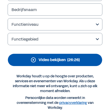
business transformeren
Bedrijfsnaam
Bekijk in deze sessie hoe het
planningslandschap in de afgelopen 20 jaar is
veranderd. Ontdek hoe Mindbody en Alcoa
Functieniveau
strategischer te werk gaan en beter
samenwerken – en hoe u hetzelfde kunt doen.
Functiegebied
Video bekijken
(26:26)
Workday houdt u op de hoogte over producten,
services en evenementen van Workday. Als u deze
informatie niet meer wil ontvangen, kunt u zich op elk
moment afmelden.
Persoonlijke data worden verwerkt in
Meer resources
overeenstemming met de
privacyverklaring
van
Workday.