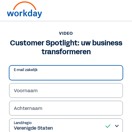
VIDEO
Customer Spotlight: uw business
transformeren
E-mail zakelijk
Voornaam
Achternaam
VIDEO
Customer Spotlight: uw
Land/regio