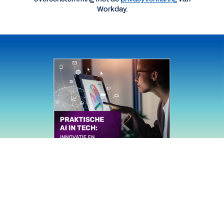
Workday.
RAPPORT
Praktische AI in tech
EBOOK
Een nieuwe kijk op AI in tech en media
Meer resources bekijken
Juridisch
Cookie Preferences
©
2026
Workday, Inc.