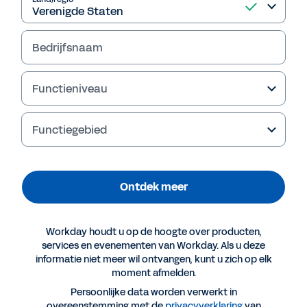
Ontdek meer
Bedrijfsnaam
Functieniveau
Functiegebied
Ontdek meer
Meer resources
Workday houdt u op de hoogte over producten,
services en evenementen van Workday. Als u deze
informatie niet meer wil ontvangen, kunt u zich op elk
CHECKLIST
moment afmelden.
Vijf fundamentele activiteiten die
Persoonlijke data worden verwerkt in
technologyleaders nodig hebben
overeenstemming met de
privacyverklaring
van