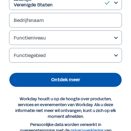
Ontdek meer
Bedrijfsnaam
Functieniveau
Functiegebied
Ontdek meer
Workday houdt u op de hoogte over producten,
Meer resources
services en evenementen van Workday. Als u deze
informatie niet meer wil ontvangen, kunt u zich op elk
moment afmelden.
CHECKLIST
Persoonlijke data worden verwerkt in
Vijf must-haves om succes te boeken met
overeenstemming met de
privacyverklaring
van