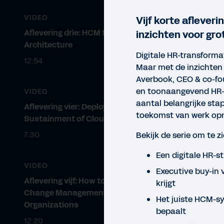
VIDEO
Vijf korte afleveri
Aflevering drie: HCM System
inzichten voor gro
Architecture
Digitale HR-transformat
12:54
Maar met de inzichten
Averbook, CEO & co-f
en toonaangevend HR-a
VIDEO
aantal belangrijke st
Aflevering vier: Deployment and
VIDE
toekomst van werk opn
Sustainment of Cloud Solutions
HR
7:30
Bekijk de serie om te z
En
Een digitale HR-s
VIDEO
Executive buy-in 
Bela
Aflevering vijf: How to Implement
krijgt
Change Management for Large
Het juiste HCM-
Organizations
bepaalt
12:20