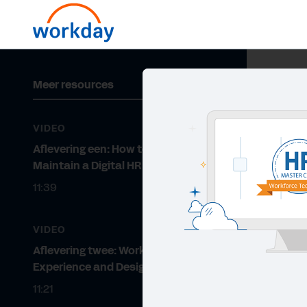
Meer resources
VIDEO
Aflevering een: How to Build and
Maintain a Digital HR Strategy
11:39
VIDEO
Aflevering twee: Workforce
Experience and Design Thinking
11:21