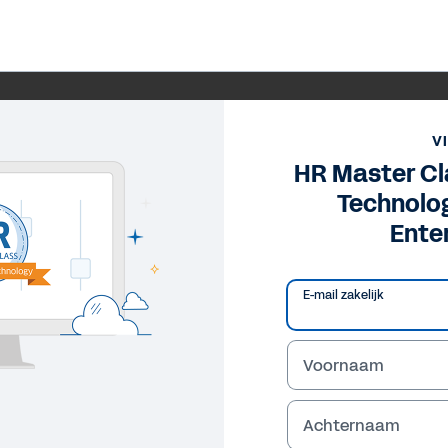
V
HR Master Cl
Technolog
Ente
E-mail zakelijk
Voornaam
Achternaam