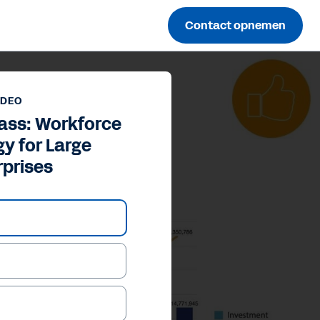
Contact opnemen
IDEO
ass: Workforce
y for Large
rprises