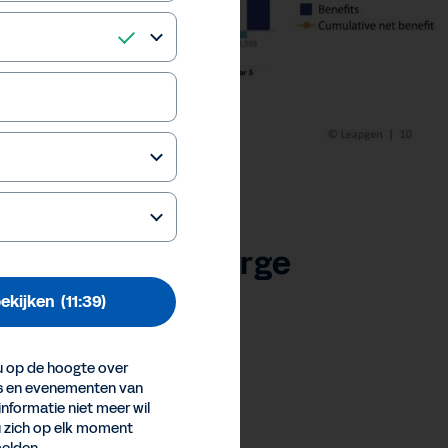
chnology for Large
ekijken
(11:39)
 op de hoogte over
es en evenementen van
erences
informatie niet meer wil
Inc.
u zich op elk moment