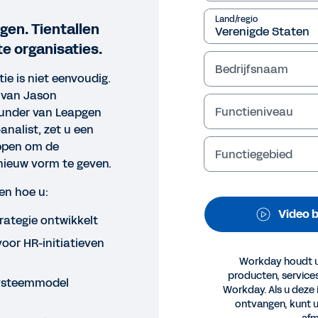
Land/regio
ngen. Tientallen
te organisaties.
Bedrijfsnaam
ie is niet eenvoudig.
 van Jason
Functieniveau
ounder van Leapgen
nalist, zet u een
appen om de
Functiegebied
O
ieuw vorm te geven.
 Master Class: Workforce Te
ien hoe u:
terprises
Video b
trategie ontwikkelt
voor HR-initiatieven
ngrijkste conclusies bekijken
.
Workday houdt u
producten, servic
systeemmodel
Juridisch
Cookie Pref
Workday. Als u deze 
©
2026
Workday, 
ontvangen, kunt 