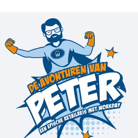
WEBPAGINA
Workday-applicaties voor retailers
CUSTOMER STORIES
Real-time insights available anywhere, anytime.
WEBINAR
How to drive success in the era of ‘experiential’
retail
23:45
WEBPAGINA
Workday en Patagonia