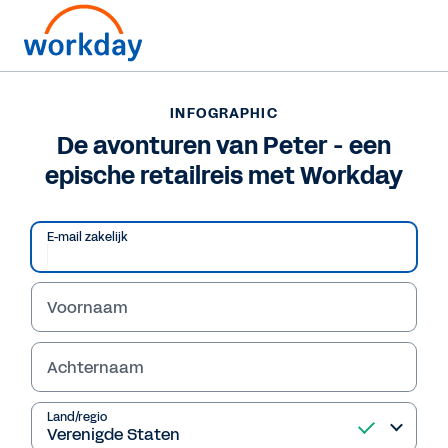
INFOGRAPHIC
INFOGRAPHIC
De avonturen van Peter
De avonturen van Peter - een
epische retailreis met Workday
- een epische retailreis
met Workday
E-mail zakelijk
Voornaam
Infographic bekijken
Achternaam
Land/regio