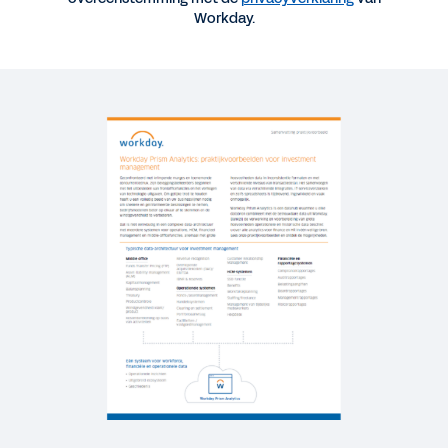
Workday.
Praktijkvoorbeeld: Workday Prism Analytics voor
investment management
SUCCESS STORY
The Advantages of Streamlined Data
REPORT
Making Informed Decisions with Improved
Transparency
WHITEPAPER
Leverage Data to Influence Success
WEBINAR