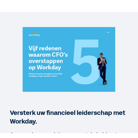
WEBPAGE
Workday vs. Other Platforms
KORTE DEMO
Workday voor finance
3:45
RAPPORT
How CFOs Should Champion Change for ERP
Success
Versterk uw financieel leiderschap met
Workday.
Meer resources bekijken
Om aan de verwachtingen van stakeholders te