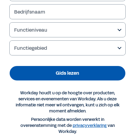
Gids lezen
Bedrijfsnaam
Functieniveau
Functiegebied
Gids lezen
Workday houdt u op de hoogte over producten,
Meer resources
services en evenementen van Workday. Als u deze
informatie niet meer wil ontvangen, kunt u zich op elk
moment afmelden.
GIDS
Persoonlijke data worden verwerkt in
overeenstemming met de
privacyverklaring
van
Vijf redenen waarom CFO's overstappen op
Workday.
Workday