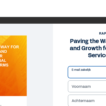
RA
Paving the W
and Growth f
Servic
E-mail zakelijk
Voornaam
Achternaam