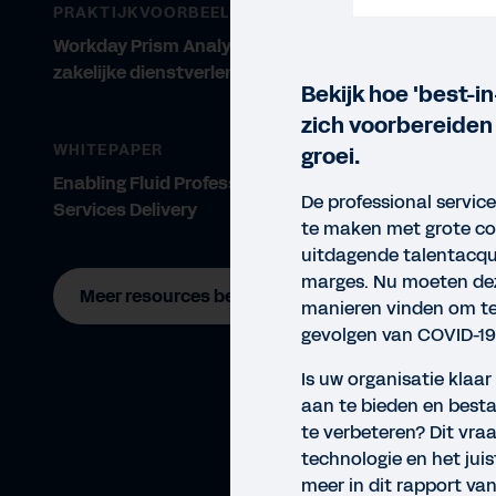
PRAKTIJKVOORBEELD
Workday Prism Analytics voor
zakelijke dienstverleners
Bekijk hoe 'best-in
zich voorbereiden 
WHITEPAPER
groei.
Enabling Fluid Professional
De professional servic
Services Delivery
te maken met grote co
uitdagende talentacqui
marges. Nu moeten dez
Meer resources bekijken
manieren vinden om te
gevolgen van COVID-19
Is uw organisatie klaa
aan te bieden en besta
te verbeteren? Dit vra
technologie en het juis
RAP
meer in dit rapport va