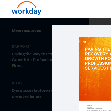
Meer resources
RAPPORT
Paving the Way to Recovery and
Growth for Professional Services
Firms
BLOG
Drie succesfactoren voor zakelijke
dienstverleners