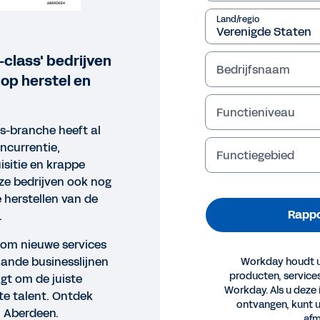
Land/regio
-class' bedrijven
Bedrijfsnaam
op herstel en
Functieniveau
es-branche heeft al
ncurrentie,
Functiegebied
sitie en krappe
e bedrijven ook nog
 herstellen van de
Rappo
.
r om nieuwe services
ande businesslijnen
Workday houdt u
producten, servic
agt om de juiste
Workday. Als u deze 
te talent. Ontdek
PORT
ontvangen, kunt 
n Aberdeen.
afm