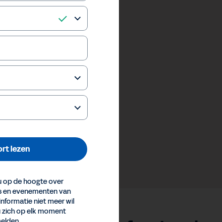
rt lezen
 op de hoogte over
es en evenementen van
informatie niet meer wil
u zich op elk moment
elden.