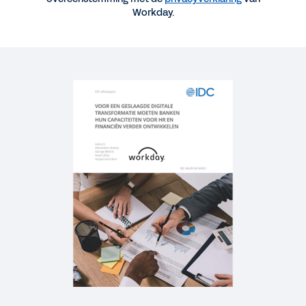
Workday.
BLOG
Hoe CFO's in de financiële dienstverlening beter
inspelen op verandering
WEBINAR
Meeting Demand with Digital Acceleration
56:04
VIDEO
First Financial Bank Success Story
2:25
WHITEPAPER
How Financial Services Firms Chart a Course