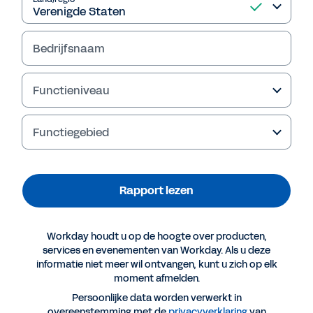
Rapport lezen
Bedrijfsnaam
Functieniveau
Functiegebied
Rapport lezen
Meer resources
Workday houdt u op de hoogte over producten,
RAPPORT
services en evenementen van Workday. Als u deze
informatie niet meer wil ontvangen, kunt u zich op elk
Het ontwikkelen van capaciteiten voor digitale
moment afmelden.
transformatie in het bankwezen
Persoonlijke data worden verwerkt in
overeenstemming met de
privacyverklaring
van