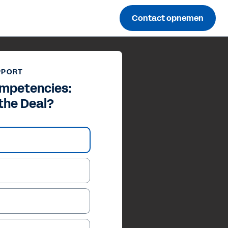
Contact opnemen
PPORT
ompetencies:
the Deal?