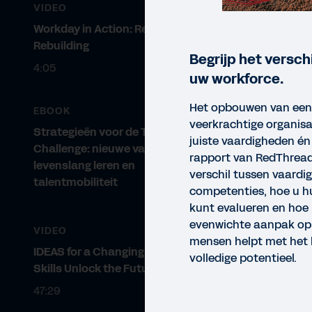
VIDEO
Workday in Action: Reskilling and
Rebuilding
Begrijp het verschi
4:05
uw workforce.
Het opbouwen van een
EBOOK
veerkrachtige organisa
Strategieën voor de Talent
juiste vaardigheden én
Challenge: nieuwe vaardigheden,
rapport van RedThread
levenslang leren en
verschil tussen vaardi
talentmobiliteit
competenties, hoe u h
kunt evalueren en hoe
evenwichte aanpak op 
VIDEO
mensen helpt met het 
IDEAS for a Changing World: How
volledige potentieel.
Skills Unlock the Future
47:29
RAP