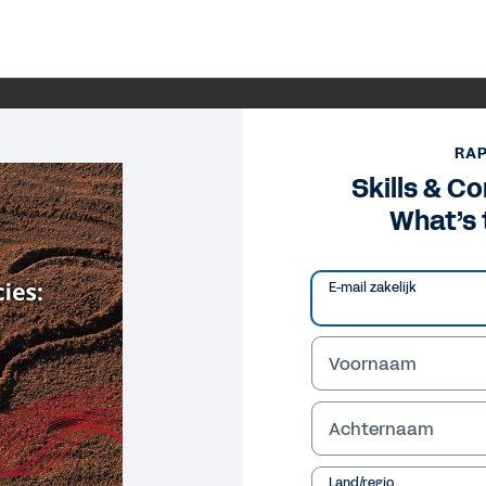
RA
Skills & C
What’s 
E-mail zakelijk
Voornaam
Achternaam
Land/regio