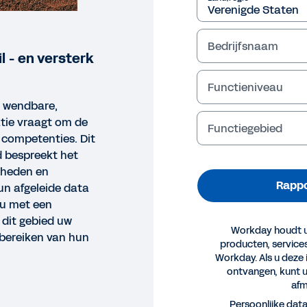
Bedrijfsnaam
l - en versterk
Functieniveau
 wendbare,
tie vraagt om de
Functiegebied
 competenties. Dit
 bespreekt het
gheden en
Rappo
un afgeleide data
 u met een
dit gebied uw
Workday houdt u
bereiken van hun
producten, servic
Workday. Als u deze 
ontvangen, kunt 
afm
PORT
Persoonlijke dat