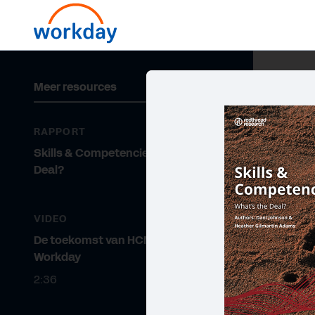
Meer resources
RAPPORT
Skills & Competencies: What’s the
Deal?
VIDEO
De toekomst van HCM met
Workday
2:36