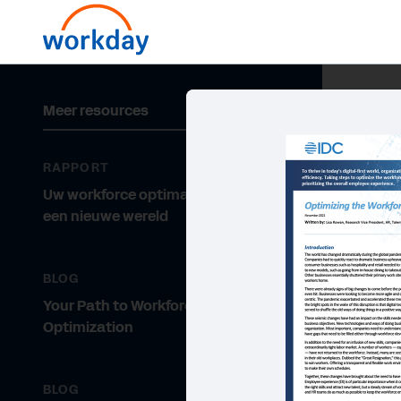
Meer resources
RAPPORT
Uw workforce optimaliseren voor
een nieuwe wereld
BLOG
Your Path to Workforce
Optimization
BLOG