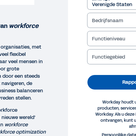
Bedrijfsnaam
van
workforce
Functieniveau
organisaties, met
eel flexibel
Functiegebied
aar veel mensen in
oor grote
n door een steeds
Rappo
 navigeren, de
usiness balanceren
reden stellen.
Workday houdt u
producten, servic
orkforce
Workday. Als u deze 
 nieuwe wereld'
ontvangen, kunt 
an
workforce
afm
PORT
force optimization
Persoonlijke dat