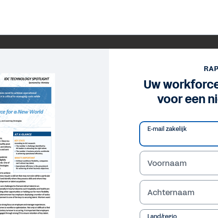
RA
Uw workforce
voor een n
E-mail zakelijk
Voornaam
Achternaam
Land/regio