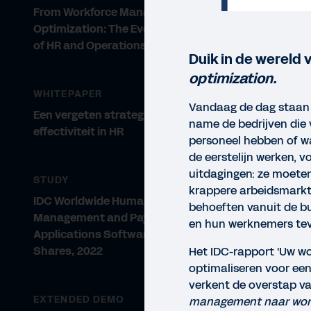
From Workforce Management to
Optimization: The Evolving Roles
of HR and Operations
Duik in de wereld 
optimization.
WHITEPAPER
Vandaag de dag staan 
Een vergeten strategie voor
name de bedrijven die v
effectiviteit in HR
personeel hebben of w
de eerstelijn werken, v
uitdagingen: ze moete
STUDY
krappere arbeidsmarkt
IDC Worldwide Human Capital
behoeften vanuit de b
Management and Payroll
en hun werknemers tev
Applications Software Market
Shares, 2022
Het IDC-rapport 'Uw w
optimaliseren voor een
verkent de overstap v
RAP
EXTENDED DEMO
management naar work