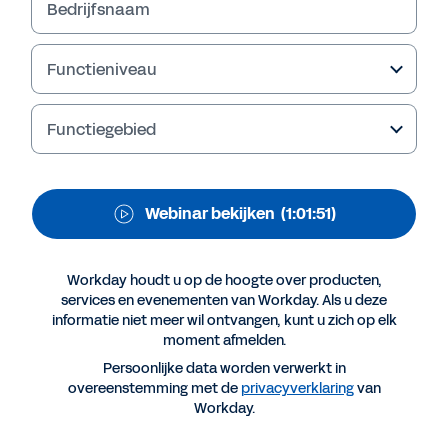
Century Career
Bedrijfsnaam
Lees het rapport.
Functieniveau
Functiegebied
Webinar bekijken
(1:01:51)
Workday houdt u op de hoogte over producten,
services en evenementen van Workday. Als u deze
Meer resources
informatie niet meer wil ontvangen, kunt u zich op elk
moment afmelden.
Persoonlijke data worden verwerkt in
WEBINAR
overeenstemming met de
privacyverklaring
van
Workday.
Building the 21st Century Career
1:01:51