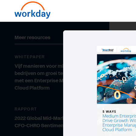
Meer resources
WHITEPAPER
Vijf manieren voor middelgrote
bedrijven om groei te stimuleren
met een Enterprise Management
Cloud Platform
RAPPORT
2022 Global Mid-Market Report
CFO-CHRO Sentiment Study