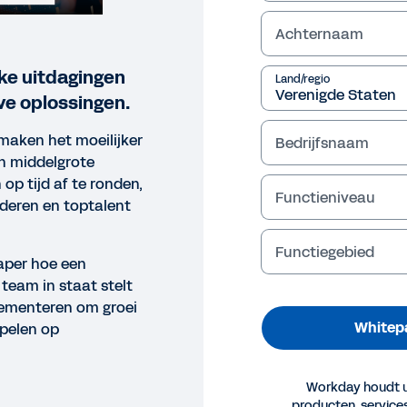
Achternaam
jke uitdagingen
Land/regio
ve oplossingen.
aken het moeilijker
Bedrijfsnaam
n middelgrote
op tijd af te ronden,
Functieniveau
deren en toptalent
Functiegebied
aper hoe een
team in staat stelt
plementeren om groei
Whitepa
spelen op
EPAPER
Workday houdt u
producten, servic