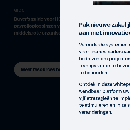
GIDS
Buyer's guide voor HCM- en
Pak nieuwe zakeli
payrolloplossingen voor
aan met innovatie
middelgrote organisaties
Verouderde systemen m
voor financeleaders va
bedrijven om projecten 
transparantie te bevor
Meer resources bekijken
te behouden.
Ontdek in deze whitep
wendbaar platform uw 
vijf strategieën te im
te stimuleren en in te 
veranderingen.
WHIT