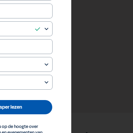
per lezen
 op de hoogte over
es en evenementen van