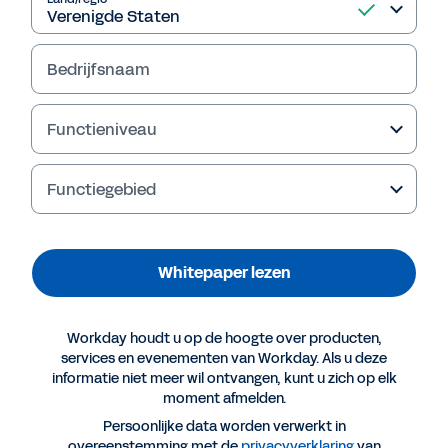
Whitepaper lezen
Bedrijfsnaam
Functieniveau
Functiegebied
Whitepaper lezen
Meer resources
Workday houdt u op de hoogte over producten,
services en evenementen van Workday. Als u deze
informatie niet meer wil ontvangen, kunt u zich op elk
WHITEPAPER
moment afmelden.
Een brug slaan tussen IT en HR voor een betere
Persoonlijke data worden verwerkt in
employee experience
overeenstemming met de
privacyverklaring
van