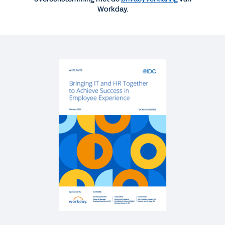
Workday.
WHITEPAPER
The ROI of Employee Experience
EBOOK
Designing and Deploying Remarkable Workforce
Experiences
WEBINAR
IT Leader’s Guide to Partnerships That Deliver on
Employee Experience Transformation
52:45
Meer resources bekijken