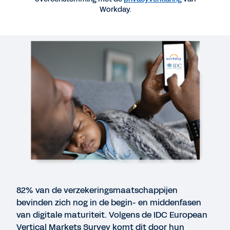
Workday.
WEBPAGINA
Verzekeraars
WEBINAR
IDC webinar: Verzekeraars zijn verzekerd van
toekomstbestendigheid & agility dankzij
holistische digitale transformatie
41:06
KORTE DEMO
Eén systeem voor finance, HR en planning voor
verzekeraars.
82% van de verzekeringsmaatschappijen
3:02
bevinden zich nog in de begin- en middenfasen
van digitale maturiteit. Volgens de IDC European
Vertical Markets Survey komt dit door hun
WEBPAGINA