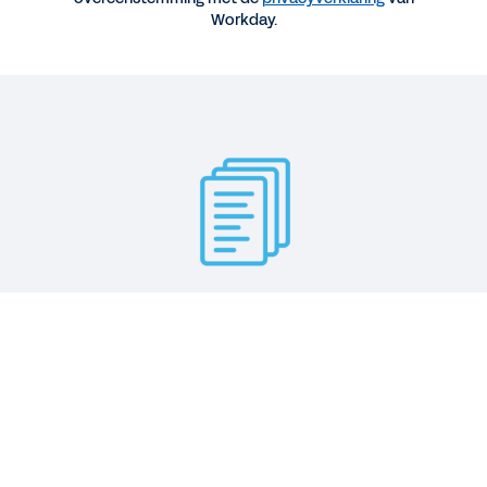
Workday.
KORTE DEMO
Workday Financial Management
2:59
CASE STUDY
Workday en TripAdvisor
Meer weten
Nu de huidige CFO's te maken hebben met totaal
Juridisch
Cookie Preferences
andere vereisten dan die van tien jaar geleden,
©
2026
Workday, Inc.
gelooft Workday dat financiële organisaties
toepassingen nodig hebben die vanaf de grond af