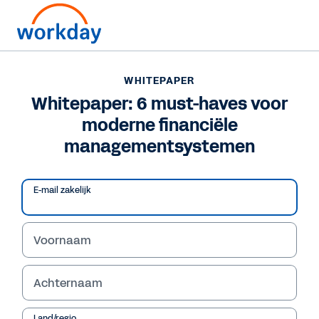
WHITEPAPER
WHITEPAPER
Whitepaper: 6 must-
Whitepaper: 6 must-haves voor
moderne financiële
haves voor moderne
managementsystemen
financiële
managementsystemen
E-mail zakelijk
Voornaam
Whitepaper lezen
Achternaam
Land/regio