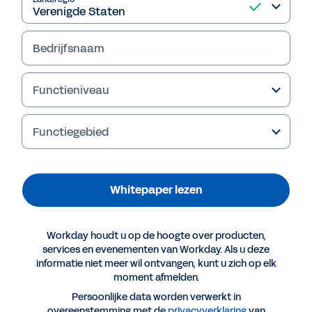
Bedrijfsnaam
Functieniveau
Functiegebied
Whitepaper lezen
Aanbevolen informatiebronnen
Workday houdt u op de hoogte over producten,
WHITEPAPER
services en evenementen van Workday. Als u deze
informatie niet meer wil ontvangen, kunt u zich op elk
Whitepaper: 6 must-haves voor moderne
moment afmelden.
financiële managementsystemen
Persoonlijke data worden verwerkt in
overeenstemming met de
privacyverklaring
van