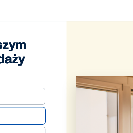
aszym
edaży